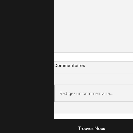
Commentaires
Rédigez un commentaire...
Le Louis d'Or moderne,
Symbole Durable de la France
Trouvez Nous