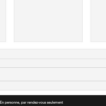
Le "Sovereign", une piece en
Les 
or iconique.
Mont
En personne, par rendez-vous seulement