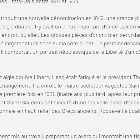
es États-Unis entre 1907 et 1933.  
igle double. Il y avait un afflux important d'or de Californi
un endroit où aller. Les grosses pièces d'or ont bien servi 
té largement utilisées sur la côte ouest. Le premier dessin
 Il comportait un portrait néoclassique de la Liberté d'un cô
 
changement. Il a enrôlé le maître sculpteur Augustus Saint
a première fois en 1901. Quatre ans plus tard, après leur p
et Saint-Gaudens ont discuté d'une nouvelle pièce d'or de 
onnaie en haut-relief des Grecs anciens. Roosevelt a qualif