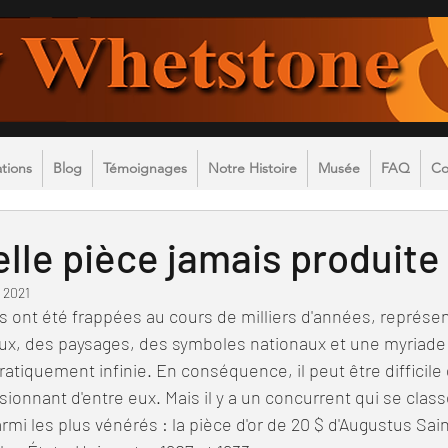
Numismatist Coins Coin Paper Money
Silver Gold
ations
Blog
Témoignages
Notre Histoire
Musée
FAQ
Co
elle pièce jamais produite
. 2021
s ont été frappées au cours de milliers d'années, représen
ux, des paysages, des symboles nationaux et une myriade 
ratiquement infinie. En conséquence, il peut être difficile d'
ionnant d'entre eux. Mais il y a un concurrent qui se class
i les plus vénérés : la pièce d'or de 20 $ d'Augustus Sa