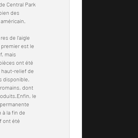
e Central Park 
bien des 
 américain.
res de l'aigle 
premier est le 
f, mais 
ièces ont été 
haut-relief de 
 disponible, 
romains, dont 
oduits.Enfin, le 
n permanente 
à la fin de 
f ont été 