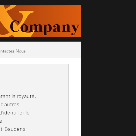
ntactez Nous
tant la royauté, 
d'autres 
identifier le 
e 
int-Gaudens 