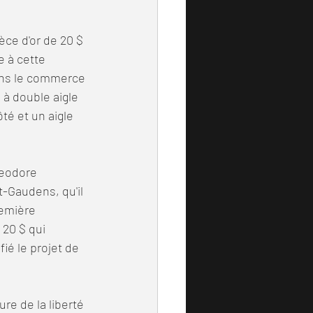
e à cette 
dans le commerce 
 à double aigle 
té et un aigle 
-Gaudens, qu'il 
remière 
20 $ qui 
ié le projet de 