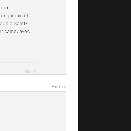
ont jamais été 
double Saint-
ricaine, avec 
Voir tout