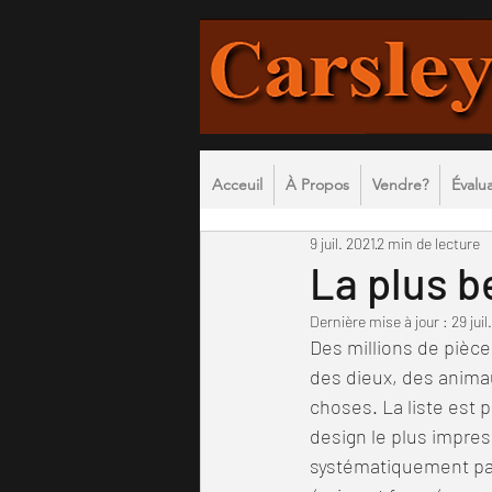
Acceuil
À Propos
Vendre?
Évalu
9 juil. 2021
2 min de lecture
La plus b
Dernière mise à jour :
29 juil
Des millions de pièce
des dieux, des anima
choses. La liste est p
design le plus impress
systématiquement parm