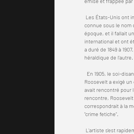
émise et frappée par l
 Les États-Unis ont introduit une nouvelle dénomination en 1849, une grande pièce d'or de 20 $ 
connue sous le nom d'a
époque, et il fallait 
international et ont é
a duré de 1849 à 1907.
héraldique de l'autre.
  En 1905, le soi-disant aigle double Liberty Head était fatigué et le président Theodore 
Roosevelt a exigé un 
avait rencontré pour l
rencontre, Roosevelt 
correspondrait à la m
"crime fetiche".
 L'artiste s'est rapidement mis au travail, préparant un avers qui montrait une figure de la liberté 