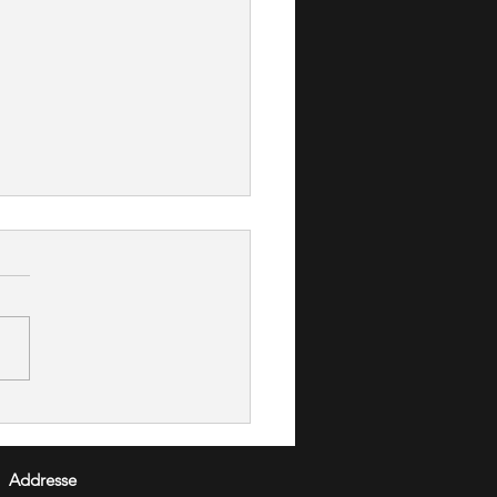
Pieces de l'Olympique de
real 1976
Addresse