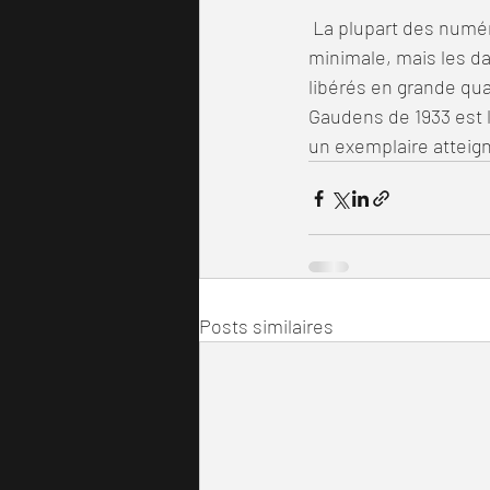
 La plupart des numéros réguliers entre 1907 et 1928 sont disponibles pour une prime 
minimale, mais les da
libérés en grande quan
Gaudens de 1933 est 
un exemplaire atteign
Posts similaires