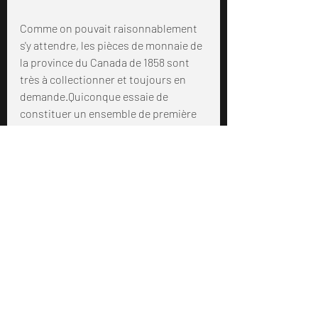
Comme on pouvait raisonnablement 
s'y attendre, les pièces de monnaie de 
la province du Canada de 1858 sont 
très à collectionner et toujours en 
demande.Quiconque essaie de 
constituer un ensemble de première 
année aura besoin d'un exemplaire de 
chaque pièce de 1858, garantissant 
ainsi leur popularité continue.
Posts similaires
Voir tout